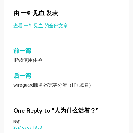
由
一针见血
发表
查看 一针见血 的全部文章
文
前一篇
章
IPv6使用体验
导
后一篇
航
wireguard服务器完美分流（IP+域名）
One Reply to “人为什么活着？”
匿名
2024-07-07 18:33